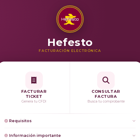
Hefesto
FACTURACIÓN ELECTRÓNICA
FACTURAR
CONSULTAR
TICKET
FACTURA
Genera tu CFDI
Busca tu comprobante
Requisitos
Ticket de consumo de la estación de servicio
Información importante
Registro Federal de Contribuyente (RFC)